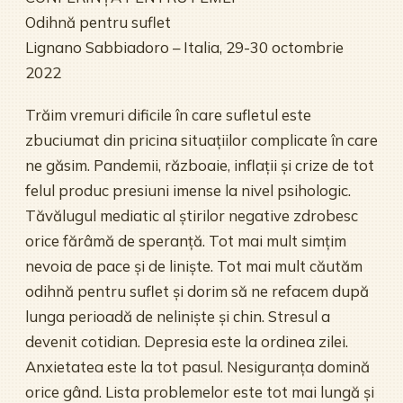
Odihnă pentru suflet
Lignano Sabbiadoro – Italia, 29-30 octombrie
2022
Trăim vremuri dificile în care sufletul este
zbuciumat din pricina situațiilor complicate în care
ne găsim. Pandemii, războaie, inflații și crize de tot
felul produc presiuni imense la nivel psihologic.
Tăvălugul mediatic al știrilor negative zdrobesc
orice fărâmă de speranță. Tot mai mult simțim
nevoia de pace și de liniște. Tot mai mult căutăm
odihnă pentru suflet și dorim să ne refacem după
lunga perioadă de neliniște și chin. Stresul a
devenit cotidian. Depresia este la ordinea zilei.
Anxietatea este la tot pasul. Nesiguranța domină
orice gând. Lista problemelor este tot mai lungă și