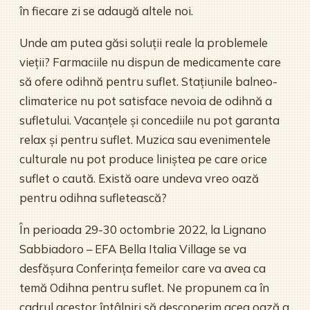
în fiecare zi se adaugă altele noi.
Unde am putea găsi soluții reale la problemele
vieții? Farmaciile nu dispun de medicamente care
să ofere odihnă pentru suflet. Stațiunile balneo-
climaterice nu pot satisface nevoia de odihnă a
sufletului. Vacanțele și concediile nu pot garanta
relax și pentru suflet. Muzica sau evenimentele
culturale nu pot produce liniștea pe care orice
suflet o caută. Există oare undeva vreo oază
pentru odihna sufletească?
În perioada 29-30 octombrie 2022, la Lignano
Sabbiadoro – EFA Bella Italia Village se va
desfășura Conferința femeilor care va avea ca
temă Odihna pentru suflet. Ne propunem ca în
cadrul acestor întâlniri să descoperim acea oază a