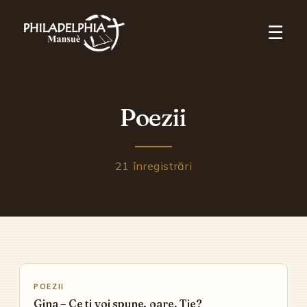
☰
Poezii
21
înregistrări
▶
POEZII
Gina – Ce ti voi spune, oare, Tie?