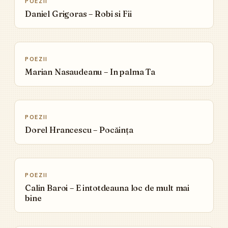
POEZII
Daniel Grigoras – Robi si Fii
▶
POEZII
Marian Nasaudeanu – In palma Ta
▶
POEZII
Dorel Hrancescu – Pocăința
▶
POEZII
Calin Baroi – E intotdeauna loc de mult mai
bine
▶