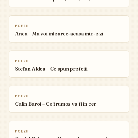
▶
POEZII
Anca – Ma voi intoarce-acasa intr-o zi
▶
POEZII
Stefan Aldea – Ce spun profetii
▶
POEZII
Calin Baroi – Ce frumos va fi in cer
▶
POEZII