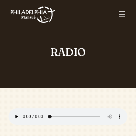
☰
RADIO