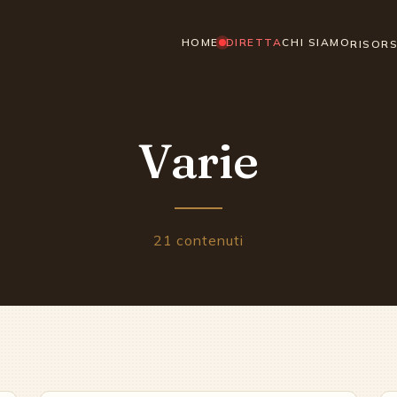
HOME
DIRETTA
CHI SIAMO
RISOR
Varie
21
contenuti
▶