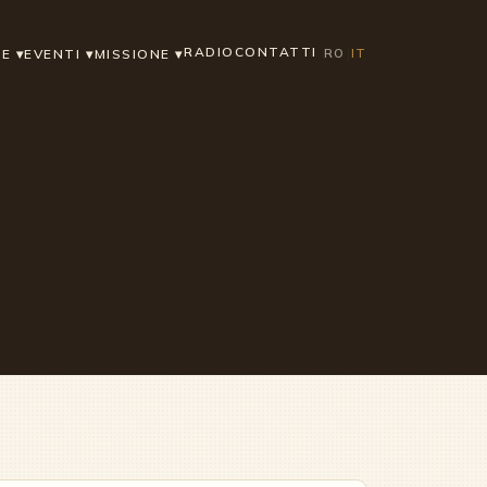
|
RADIO
CONTATTI
RO
IT
SE
▾
EVENTI
▾
MISSIONE
▾
▶