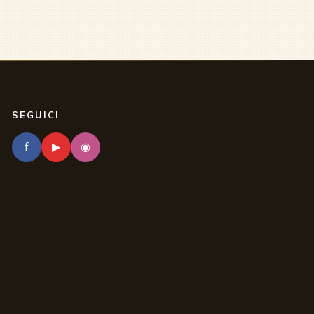
SEGUICI
f
▶
◉