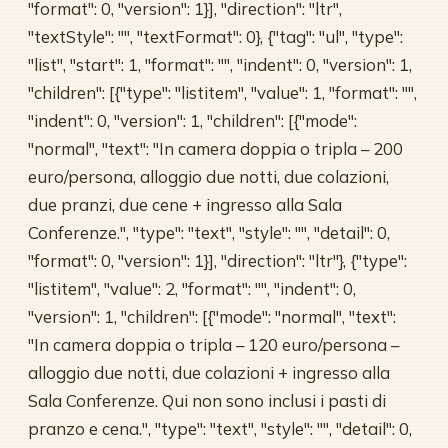
"format": 0, "version": 1}], "direction": "ltr",
"textStyle": "", "textFormat": 0}, {"tag": "ul", "type":
"list", "start": 1, "format": "", "indent": 0, "version": 1,
"children": [{"type": "listitem", "value": 1, "format": "",
"indent": 0, "version": 1, "children": [{"mode":
"normal", "text": "In camera doppia o tripla – 200
euro/persona, alloggio due notti, due colazioni,
due pranzi, due cene + ingresso alla Sala
Conferenze.", "type": "text", "style": "", "detail": 0,
"format": 0, "version": 1}], "direction": "ltr"}, {"type":
"listitem", "value": 2, "format": "", "indent": 0,
"version": 1, "children": [{"mode": "normal", "text":
"In camera doppia o tripla – 120 euro/persona –
alloggio due notti, due colazioni + ingresso alla
Sala Conferenze. Qui non sono inclusi i pasti di
pranzo e cena.", "type": "text", "style": "", "detail": 0,