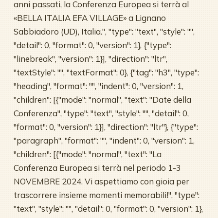
anni passati, la Conferenza Europea si terrà al
«BELLA ITALIA EFA VILLAGE» a Lignano
Sabbiadoro (UD), Italia.", "type": "text", "style": "",
"detail": 0, "format": 0, "version": 1}, {"type":
"linebreak", "version": 1}], "direction": "ltr",
"textStyle": "", "textFormat": 0}, {"tag": "h3", "type":
"heading", "format": "", "indent": 0, "version": 1,
"children": [{"mode": "normal", "text": "Date della
Conferenza", "type": "text", "style": "", "detail": 0,
"format": 0, "version": 1}], "direction": "ltr"}, {"type":
"paragraph", "format": "", "indent": 0, "version": 1,
"children": [{"mode": "normal", "text": "La
Conferenza Europea si terrà nel periodo 1-3
NOVEMBRE 2024. Vi aspettiamo con gioia per
trascorrere insieme momenti memorabili!", "type":
"text", "style": "", "detail": 0, "format": 0, "version": 1},