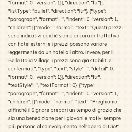
"format": 0, "version": 1}], "direction": "ltr"}],
"listType": "bullet", "direction": "ltr"}, {"type":
"paragraph", "format": "", "indent": 0, "version": 1,
"children": [{"mode": "normal", "text": "Questi prezzi
sono indicativi poiché siamo ancora in trattativa
con hotel esterni e i prezzi possono variare
leggermente da un hotel all'altro. Invece, per il
Bella Italia Village, i prezzi sono già stabiliti e
confermati.", "type": "text", "style": "", "detail": 0,
"format": 0, "version": 1}], "direction": "ltr",
"textStyle": "", "textFormat": 0}, {"type":
"paragraph", "format": "", "indent": 0, "version": 1,
"children": [{"mode": "normal", "text": "Preghiamo
affinché il Signore prepari un tempo di grazia che
sia una benedizione per i giovani e motivi sempre
più persone al coinvolgimento nell'opera di Dio!",