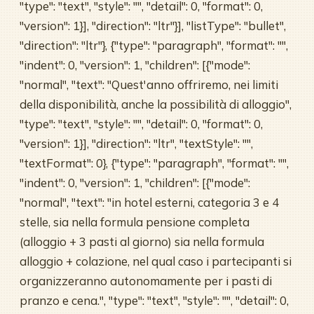
"type": "text", "style": "", "detail": 0, "format": 0,
"version": 1}], "direction": "ltr"}], "listType": "bullet",
"direction": "ltr"}, {"type": "paragraph", "format": "",
"indent": 0, "version": 1, "children": [{"mode":
"normal", "text": "Quest'anno offriremo, nei limiti
della disponibilità, anche la possibilità di alloggio",
"type": "text", "style": "", "detail": 0, "format": 0,
"version": 1}], "direction": "ltr", "textStyle": "",
"textFormat": 0}, {"type": "paragraph", "format": "",
"indent": 0, "version": 1, "children": [{"mode":
"normal", "text": "in hotel esterni, categoria 3 e 4
stelle, sia nella formula pensione completa
(alloggio + 3 pasti al giorno) sia nella formula
alloggio + colazione, nel qual caso i partecipanti si
organizzeranno autonomamente per i pasti di
pranzo e cena.", "type": "text", "style": "", "detail": 0,