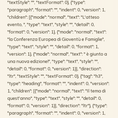
"textStyle": "", "textFormat": 0}, {"type":
"paragraph", "format": "", "indent": 0, "version": 1,
"children": [{"mode": "normal", "text": "L'atteso
evento, ", "type": "text", "style": "", "detail": 0,
"format": 0, "version": 1}, {"mode": "normal", "text":
"la Conferenza Europea di Gioventù e Famiglie",
"type": "text", "style": "", "detail": 0, "format": 1,
"version": 1}, {"mode": "normal", "text": " è giunto a
una nuova edizione!", "type": "text", "style": "",
"detail": 0, "format": 0, "version": 1}], "direction":
"ltr", "textStyle": "", "textFormat": 0}, {"tag": "h3",
"type": "heading", "format": "", "indent": 0, "version":
1, "children": [{"mode": "normal", "text": "Il tema di
quest'anno", "type": "text", "style": "", "detail": 0,
"format": 0, "version": 1}], "direction": "ltr"}, {"type":
"paragraph", "format": "", "indent": 0, "version": 1,