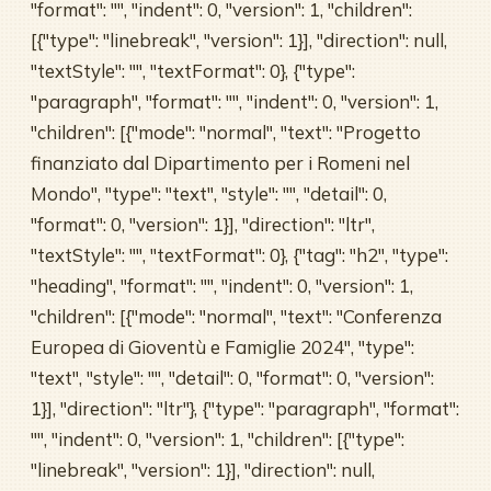
"format": "", "indent": 0, "version": 1, "children":
[{"type": "linebreak", "version": 1}], "direction": null,
"textStyle": "", "textFormat": 0}, {"type":
"paragraph", "format": "", "indent": 0, "version": 1,
"children": [{"mode": "normal", "text": "Progetto
finanziato dal Dipartimento per i Romeni nel
Mondo", "type": "text", "style": "", "detail": 0,
"format": 0, "version": 1}], "direction": "ltr",
"textStyle": "", "textFormat": 0}, {"tag": "h2", "type":
"heading", "format": "", "indent": 0, "version": 1,
"children": [{"mode": "normal", "text": "Conferenza
Europea di Gioventù e Famiglie 2024", "type":
"text", "style": "", "detail": 0, "format": 0, "version":
1}], "direction": "ltr"}, {"type": "paragraph", "format":
"", "indent": 0, "version": 1, "children": [{"type":
"linebreak", "version": 1}], "direction": null,