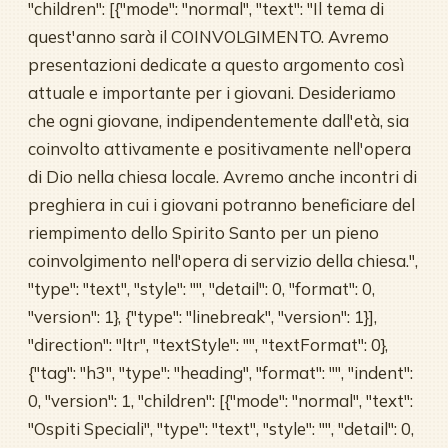
"children": [{"mode": "normal", "text": "Il tema di
quest'anno sarà il COINVOLGIMENTO. Avremo
presentazioni dedicate a questo argomento così
attuale e importante per i giovani. Desideriamo
che ogni giovane, indipendentemente dall'età, sia
coinvolto attivamente e positivamente nell'opera
di Dio nella chiesa locale. Avremo anche incontri di
preghiera in cui i giovani potranno beneficiare del
riempimento dello Spirito Santo per un pieno
coinvolgimento nell'opera di servizio della chiesa.",
"type": "text", "style": "", "detail": 0, "format": 0,
"version": 1}, {"type": "linebreak", "version": 1}],
"direction": "ltr", "textStyle": "", "textFormat": 0},
{"tag": "h3", "type": "heading", "format": "", "indent":
0, "version": 1, "children": [{"mode": "normal", "text":
"Ospiti Speciali", "type": "text", "style": "", "detail": 0,