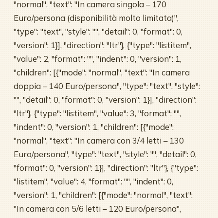
"normal", "text": "In camera singola – 170
Euro/persona (disponibilità molto limitata)",
"type": "text", "style": "", "detail": 0, "format": 0,
"version": 1}], "direction": "ltr"}, {"type": "listitem",
"value": 2, "format": "", "indent": 0, "version": 1,
"children": [{"mode": "normal", "text": "In camera
doppia – 140 Euro/persona", "type": "text", "style":
"", "detail": 0, "format": 0, "version": 1}], "direction":
"ltr"}, {"type": "listitem", "value": 3, "format": "",
"indent": 0, "version": 1, "children": [{"mode":
"normal", "text": "In camera con 3/4 letti – 130
Euro/persona", "type": "text", "style": "", "detail": 0,
"format": 0, "version": 1}], "direction": "ltr"}, {"type":
"listitem", "value": 4, "format": "", "indent": 0,
"version": 1, "children": [{"mode": "normal", "text":
"In camera con 5/6 letti – 120 Euro/persona",