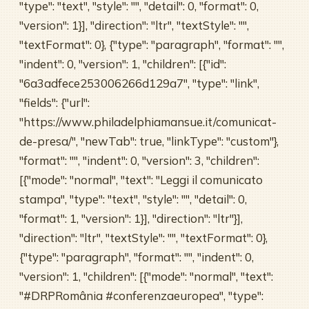
"type": "text", "style": "", "detail": 0, "format": 0,
"version": 1}], "direction": "ltr", "textStyle": "",
"textFormat": 0}, {"type": "paragraph", "format": "",
"indent": 0, "version": 1, "children": [{"id":
"6a3adfece253006266d129a7", "type": "link",
"fields": {"url":
"https://www.philadelphiamansue.it/comunicat-
de-presa/", "newTab": true, "linkType": "custom"},
"format": "", "indent": 0, "version": 3, "children":
[{"mode": "normal", "text": "Leggi il comunicato
stampa", "type": "text", "style": "", "detail": 0,
"format": 1, "version": 1}], "direction": "ltr"}],
"direction": "ltr", "textStyle": "", "textFormat": 0},
{"type": "paragraph", "format": "", "indent": 0,
"version": 1, "children": [{"mode": "normal", "text":
"#DRPRomânia #conferenzaeuropea", "type":