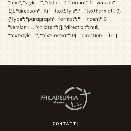
"text", "style": "", "detail": 0, "format": 0, "version":
1}], "direction": "ltr", "textStyle": "", "textFormat": 0},
{"type": "paragraph", "format": "", "indent": 0,
"version": 1, "children": [], "direction": null,
"textStyle": "", "textFormat": 0}], "direction": "ltr"}}
CONTATTI