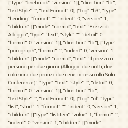
{"type": "linebreak", "version": 1}], "direction": "ltr",
"textStyle": "", "textFormat": 0}, {"tag": "h3", "type":
"heading", "format": "", "indent": 0, "version": 1,
"children": [{"mode": "normal", "text": "Prezzi di
Alloggio", "type": "text", "style": "", "detail": 0,
"format": 0, "version": 1}], "direction": "ltr"}, {"type":
"paragraph", "format": "", "indent": 0, "version": 1,
"children": [{"mode": "normal", "text": "Il prezzo a
persona per due giorni: (Alloggio due notti, due
colazioni, due pranzi, due cene, accesso alla Sala
Conferenze.)", "type": "text", "style": "", "detail": 0,
"format": 0, "version": 1}], "direction": "ltr",
"textStyle": "", "textFormat": 0}, {"tag": "ul", "type":
"list", "start": 1, "format": "", "indent": 0, "version": 1,
"children": [{"type": "listitem", "value": 1, "format": "",
"indent": 0, "version": 1, "children": [{"mode":