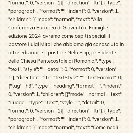
"format": 0, "version": 1}], "direction": "ltr"}, {"type":
"paragraph", "format": "", "indent": 0, "version": 1,
"children": [{"mode": "normal", "text": "Alla
Conferenza Europea di Gioventù e Famiglie
edizione 2024, avremo come ospiti speciali il
pastore Luigi Mițoi, che abbiamo già conosciuto in
altre edizioni, e il pastore Nelu Filip, presidente
della Chiesa Pentecostale di Romania.", "type":
"text", "style": "", "detail": 0, "format": 0, "version":
1}], "direction": "ltr", "textStyle": "", "textFormat": 0},
{"tag": "h3", "type": "heading", "format": "", "indent":
0, "version": 1, "children": [{"mode": "normal", "text":
"Luogo", "type": "text", "style": "", "detail": 0,
"format": 0, "version": 1}], "direction": "ltr"}, {"type":
"paragraph", "format": "", "indent": 0, "version": 1,
"children": [{"mode": "normal", "text": "Come negli