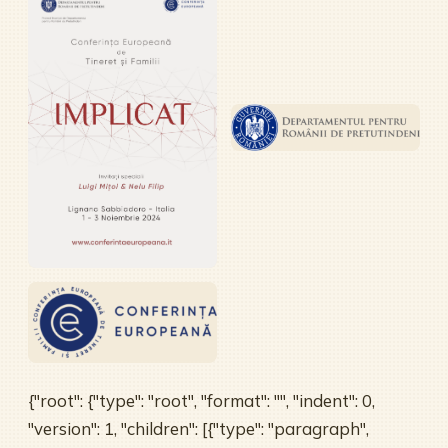
{"root": {"type": "root", "format": "", "indent": 0,
"version": 1, "children": [{"type": "paragraph",